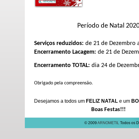
Período de Natal 202
Serviços reduzidos:
de 21 de Dezembro a
Encerramento Lacagem:
de 21 de Dezem
Encerramento
TOTAL
:
dia 24 de Dezemb
Obrigado pela compreensão.
Desejamos a todos um
FELIZ NATAL
e um
BO
Boas F
estas!!!
© 2009
ARNOMETIL
Todos os Di