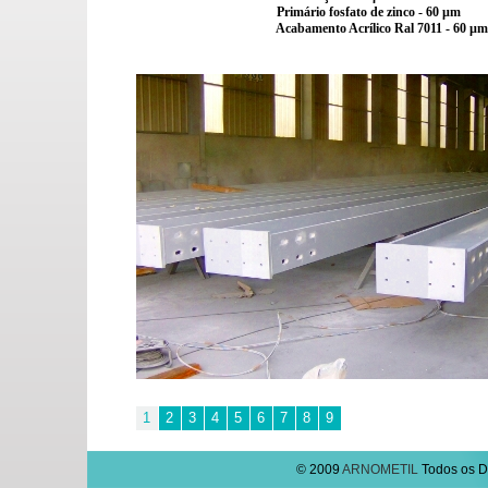
Primário fosfato de zinco - 60 µm
Acabamento Acrílico Ral 7011 - 60 µm
1
2
3
4
5
6
7
8
9
© 2009
ARNOMETIL
Todos os Di